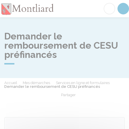
Montliard
Acc
Demander le
remboursement de CESU
préfinancés
Accueil
Mes démarches
Services en ligne et formulaires
Demander le remboursement de CESU préfinancés
Partager
Partager sur Facebook
Partager sur X - Twit
Partager sur
Par