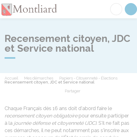
Montliard
Acc
Recensement citoyen, JDC
et Service national
Accueil
Mes démarches
Papiers - Citoyenneté - Élections
Recensement citoyen, JDC et Service national
Partager
Partager sur Facebook
Partager sur X - Twit
Partager sur
Par
Chaque Français dès 16 ans doit d'abord faire le
recensement citoyen obligatoire
pour ensuite participer
à la
journée défense et citoyenneté (JDC)
. S'il ne fait pas
ces démarches, il ne peut notamment pas s'inscrire aux