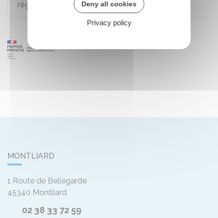
Deny all cookies
règles ?
Privacy policy
MONTLIARD
1 Route de Bellegarde
45340
Montliard
02 38 33 72 59