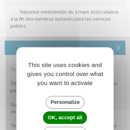
Réponse ministérielle du 3 mars 2020 relative
à la fin des numéros surtaxés pour les services
publics
Services en ligne et formulaires
This site uses cookies and
Questions ? Réponses !
gives you control over what
you want to activate
Démarchage téléphonique abusif, spam vocal ou
par SMS : que faire ?
Personalize
Quelle est la procédure pour saisir le médiateur
des communications électroniques ?
OK, accept all
Téléchargement illégal (Arcom) : quelles sont les