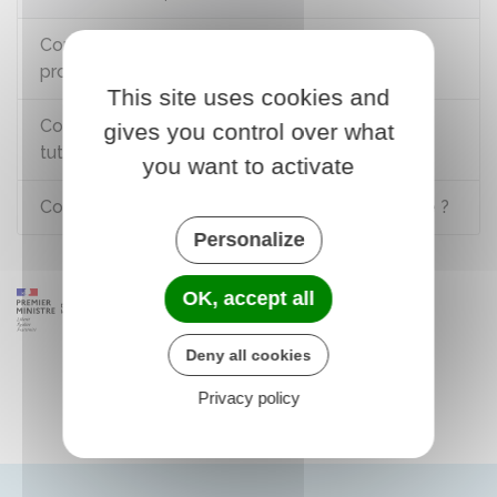
Contrat d'apprentissage ou de
professionnalisation : quelles différences ?
This site uses cookies and
Contrat de professionnalisation : qui peut être
gives you control over what
tuteur ?
you want to activate
Comment saisir le médiateur de l'apprentissage ?
Personalize
OK, accept all
Deny all cookies
Privacy policy