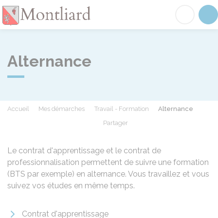
Montliard
Acc
Alternance
Accueil
Mes démarches
Travail - Formation
Alternance
Partager
Partager sur Facebook
Partager sur X - Twit
Partager sur
Par
Le contrat d'apprentissage et le contrat de
professionnalisation permettent de suivre une formation
(BTS par exemple) en alternance. Vous travaillez et vous
suivez vos études en même temps.
Contrat d'apprentissage