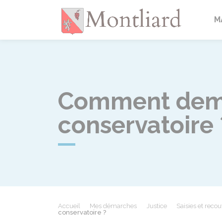
Montlia
M
Comment dema
conservatoire 
Accueil
Mes démarches
Justice
Saisies et rec
conservatoire ?