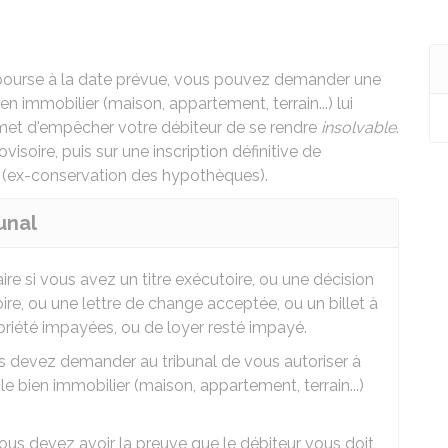
ourse à la date prévue, vous pouvez demander une
en immobilier (maison, appartement, terrain...) lui
met d'empêcher votre débiteur de se rendre
insolvable
.
isoire, puis sur une inscription définitive de
e (ex-conservation des hypothèques).
unal
aire si vous avez un titre exécutoire, ou une décision
ire, ou une lettre de change acceptée, ou un billet à
riété impayées, ou de loyer resté impayé.
us devez demander au tribunal de vous autoriser à
e bien immobilier (maison, appartement, terrain...)
us devez avoir la preuve que le débiteur vous doit