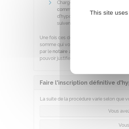
Charger un
commissaire de justice
commissaire-priseur judiciaire)
d'
This site uses
d'hypothèque. Le commissaire de ju
suivent l'inscription provisoire d'
Une fois ces démarches faites, si le débit
somme qui vous est due sera prélevée sur 
par le
notaire
avant de vous être remis. Po
pouvoir justifier d'avoir fait l'inscription 
Faire l'inscription définitive d
La suite de la procédure varie selon que
Vous avez
Vous