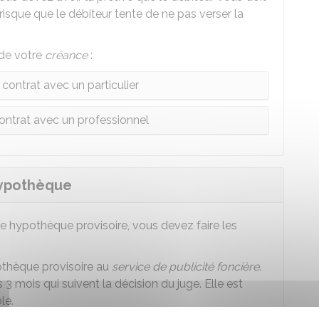
 risque que le débiteur tente de ne pas verser la
 de votre
créance
:
 contrat avec un particulier
contrat avec un professionnel
'hypothèque
une hypothèque provisoire, vous devez faire les
pothèque provisoire au
service de publicité foncière
.
es 3 mois qui suivent la décision du juge. Elle est
le.