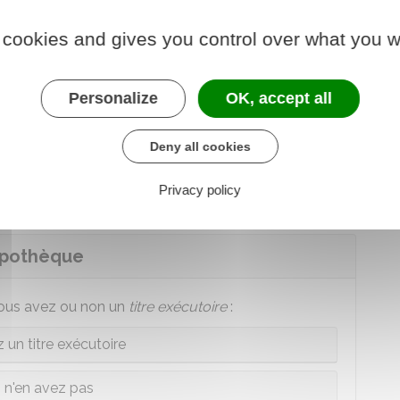
 (anciennement huissier de justice et
informer le débiteur de l'inscription provisoire
 cookies and gives you control over what you w
stice doit informer le débiteur dans les 8 jours qui
hypothèque.
Personalize
OK, accept all
eur vend le bien hypothéqué, le montant de la
le prix de vente du bien. Ce montant sera conservé
Deny all cookies
ur que le montant vous soit remis, vous devez
définitive d'hypothèque dans le délai prévu.
Privacy policy
'hypothèque
 vous avez ou non un
titre exécutoire
:
 un titre exécutoire
 n'en avez pas