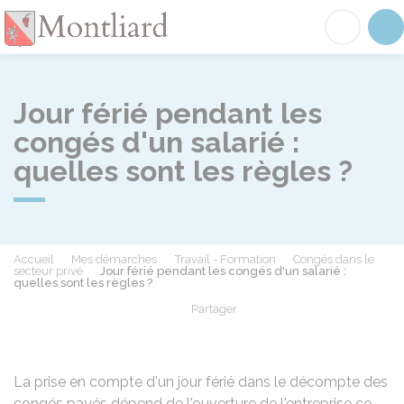
Montliard
Acc
Jour férié pendant les
congés d'un salarié :
quelles sont les règles ?
Accueil
Mes démarches
Travail - Formation
Congés dans le
secteur privé
Jour férié pendant les congés d'un salarié :
quelles sont les règles ?
Partager
Partager sur Facebook
Partager sur X - Twit
Partager sur
Par
La prise en compte d'un jour férié dans le décompte des
congés payés dépend de l'ouverture de l'entreprise ce