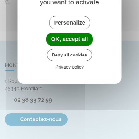
you want to activate
Personalize
OK, accept all
Deny all cookies
MONTLIARD
Privacy policy
1 Route de Bellegarde
45340
Montliard
02 38 33 72 59
Contactez-nous