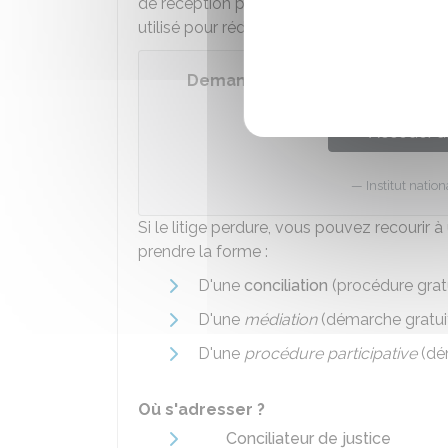
de réception pour signaler la gêne et vou
utilisé pour rédiger ce courrier :
Demander à son voisin de coupe
Accéder a
Institut nati
Si le litige perdure, vous pouvez recouri
prendre la forme :
D'une
conciliation
(procédure grat
D'une
médiation
(démarche gratuit
D'une
procédure participative
(dé
Où s'adresser ?
Conciliateur de justice