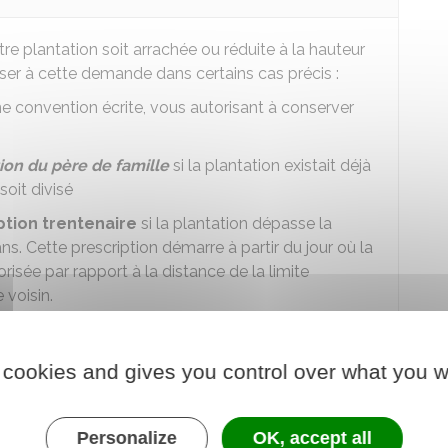
otre plantation soit arrachée ou réduite à la hauteur
er à cette demande dans certains cas précis :
une convention écrite, vous autorisant à conserver
ion du père de famille
si la plantation existait déjà
soit divisé
ption trentenaire
si la plantation dépasse la
ns. Cette prescription démarre à partir du jour où la
orisée par rapport à la distance de la limite
 voisin.
t en droit d'exiger l'arrachage ou la réduction de la
 cookies and gives you control over what you w
 voisin pour trouver un compromis. Si aucune
 vous adresser un courrier recommandé avec accusé
Personalize
OK, accept all