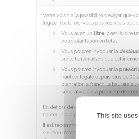
Votre voisin a la possibilité d'exiger que v
légale. Toutefois, vous pouvez vous oppos
Vous avez un
titre
, c'est-à-dire 
votre plantation en l'état
Vous pouvez invoquer la
destinat
sur le terrain avant que celui-ci ne 
Vous pouvez invoquer la
prescri
hauteur légale depuis plus de 30 a
plantation a franchi la hauteur aut
séparative de la propriété de votre
En dehors de ces situations, votre voisin es
hauteur de la plantation.
This site uses
Il est recommandé de discuter avec votre
solution n'est trouvée, votre voisin doit