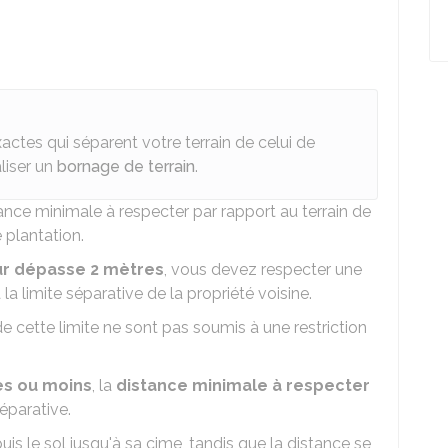
actes qui séparent votre terrain de celui de
aliser un
bornage de terrain
.
stance minimale à respecter par rapport au terrain de
 plantation.
r dépasse 2 mètres
, vous devez respecter une
 la limite séparative de la propriété voisine.
 cette limite ne sont pas soumis à une restriction
es ou moins
, la
distance minimale à respecter
séparative.
is le sol jusqu'à sa cime, tandis que la distance se