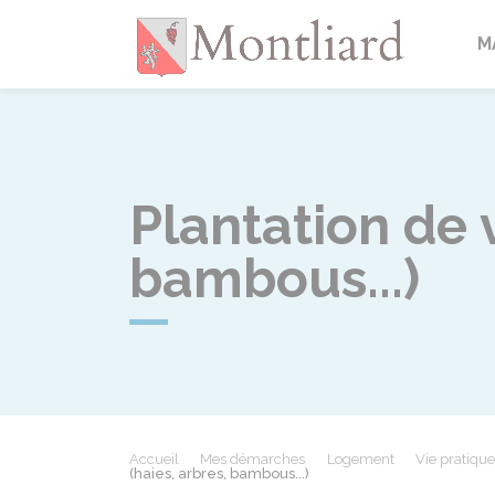
Montlia
M
Plantation de 
bambous...)
Accueil
Mes démarches
Logement
Vie pratiqu
(haies, arbres, bambous...)