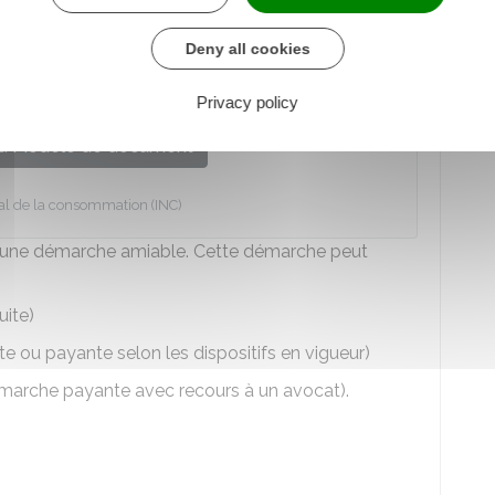
s rappeler la réglementation. Un modèle peut être
Deny all cookies
r ses arbres trop hauts et trop proches
Privacy policy
u Modèle de document
onal de la consommation (INC)
r à une démarche amiable. Cette démarche peut
uite)
e ou payante selon les dispositifs en vigueur)
marche payante avec recours à un avocat).