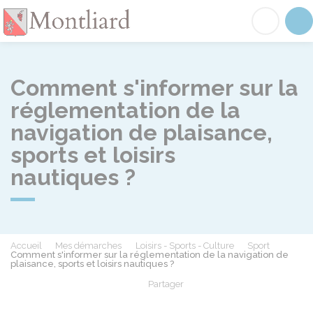
Montliard
Acc
Comment s'informer sur la
réglementation de la
navigation de plaisance,
sports et loisirs
nautiques ?
Accueil
Mes démarches
Loisirs - Sports - Culture
Sport
Comment s'informer sur la réglementation de la navigation de
plaisance, sports et loisirs nautiques ?
Partager
Partager sur Facebook
Partager sur X - Twit
Partager sur
Par