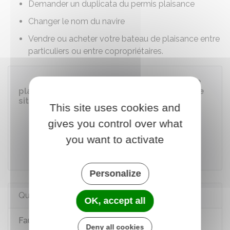
Demander un duplicata du permis plaisance
Changer le nom du navire
Vendre ou acheter votre bateau de plaisance entre
particuliers ou entre copropriétaires.
Démarches en ligne pour les navires de
plaisance (enregistrement, changement de
situation...)
This site uses cookies and
gives you control over what
Accéder au service en ligne
you want to activate
Ministère chargé de la mer et de la pêche
Personalize
Questions ? Réponses !
OK, accept all
Faut-il assurer un bateau de plaisance ?
Deny all cookies