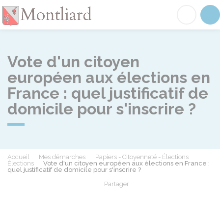
Montliard
Acc
Vote d'un citoyen
européen aux élections en
France : quel justificatif de
domicile pour s'inscrire ?
Accueil
Mes démarches
Papiers - Citoyenneté - Élections
Élections
Vote d'un citoyen européen aux élections en France :
quel justificatif de domicile pour s'inscrire ?
Partager
Partager sur Facebook
Partager sur X - Twit
Partager sur
Par