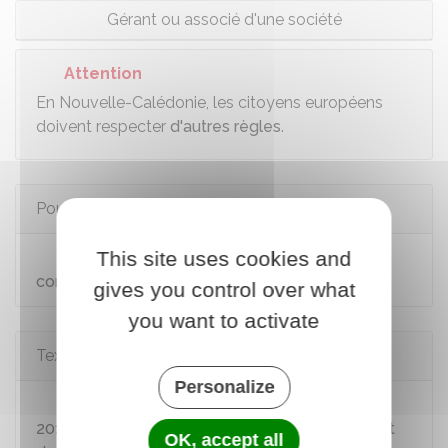
Gérant ou associé d'une société
Attention
En Nouvelle-Calédonie, les citoyens européens
doivent respecter
d'autres règles
.
Pour en savoir plus
This site uses cookies and
Nouvelle Calédonie - Liste électorale
complémentaire
gives you control over what
you want to activate
Textes de référence
Personalize
Instruction INTA1830120J du 21 novembre
2018 relative à la tenue des listes électorales et
OK, accept all