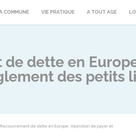
rd
A COMMUNE
VIE PRATIQUE
A TOUT AGE
LO
de dette en Europe 
glement des petits l
Recouvrement de dette en Europe : injonction de payer et