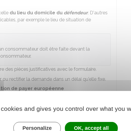
celle
du lieu du domicile du
défendeur
. D'autres
cables, par exemple le lieu de situation de
un consommateur doit être faite devant la
u consommateur.
e des pièces justificatives avec le formulaire.
ou rectifier la demande dans un délai qu'elle fixe.
ction de payer européenne
rempli
, elle délivre l'injonction de payer européenne
 cookies and gives you control over what you w
eilleurs délais. En principe il s'agit d'un délai de
30
Personalize
OK, accept all
mande.