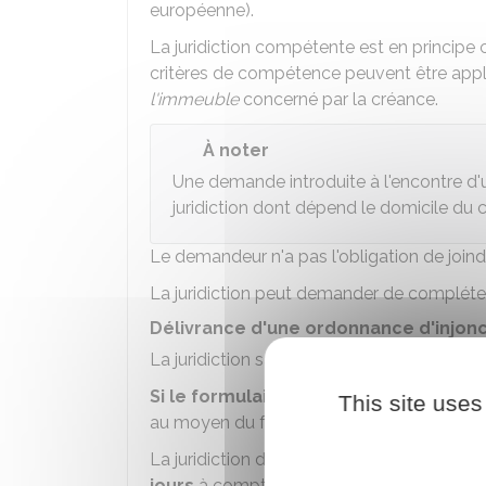
européenne).
La juridiction compétente est en principe 
critères de compétence peuvent être appli
l'immeuble
concerné par la créance.
À noter
Une demande introduite à l'encontre d'
juridiction dont dépend le domicile d
Le demandeur n'a pas l'obligation de joindr
La juridiction peut demander de compléter 
Délivrance d'une ordonnance d'injon
La juridiction saisie examine la requête.
Si le formulaire A est correctement 
This site uses
au moyen du formulaire E.
La juridiction délivre l'injonction dans les m
jours
à compter de l'instruction de la de