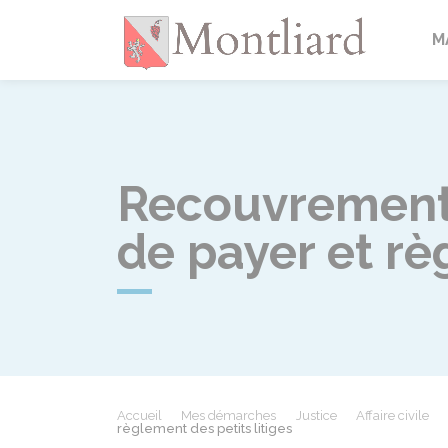
Montlia
M
Recouvrement 
de payer et rè
Accueil
Mes démarches
Justice
Affaire civile
règlement des petits litiges