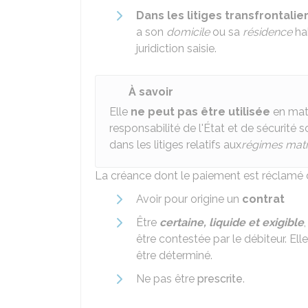
Dans les litiges transfrontalie
a son
domicile
ou sa
résidence
hab
juridiction saisie.
À savoir
Elle
ne peut pas être utilisée
en mati
responsabilité de l'État et de sécurité s
dans les litiges relatifs aux
régimes mat
La créance dont le paiement est réclamé do
Avoir pour origine un
contrat
Être
certaine, liquide et exigible
être contestée par le débiteur. El
être déterminé.
Ne pas être
prescrite
.