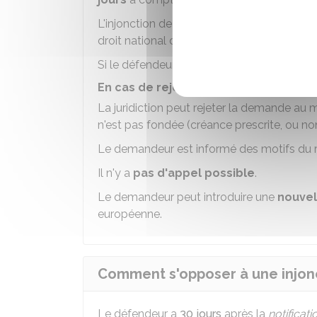
L'injonction de payer européenne est
signi
droit national du pays où la signification ou
Si le défendeur ne fait pas
opposition
dans 
En cas de rejet d'une ordonnance d'
La juridiction peut rejeter la demande au
n'est pas fondée (créance prescrite, ou non 
Le demandeur est informé des motifs du r
Il n'y a
pas d'appel possible
.
Le demandeur peut introduire une
nouvel
européenne.
Comment s'opposer à une injon
Le défendeur a
30 jours
après la
notificati