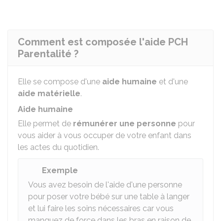
Partager sur Facebook
Partager sur X - Twit
Partager sur
Par
Comment est composée l'aide PCH
Parentalité ?
Elle se compose d'une
aide humaine
et d'une
aide matérielle
.
Aide humaine
Elle permet de
rémunérer une personne
pour
vous aider à vous occuper de votre enfant dans
les actes du quotidien.
Exemple
Vous avez besoin de l'aide d'une personne
pour poser votre bébé sur une table à langer
et lui faire les soins nécessaires car vous
manquez de force dans les bras en raison de