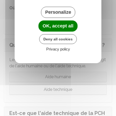
Où s'adresser ?
Personalize
Maison départementale des
personnes handicapées (MDPH)
OK, accept all
Deny all cookies
Quand est versée la PCH Parentalité ?
Privacy policy
Les modes de versement diffèrent selon qu'il s'agit
de l'aide humaine ou de l'aide technique.
Aide humaine
Aide technique
Est-ce que l'aide technique de la PCH