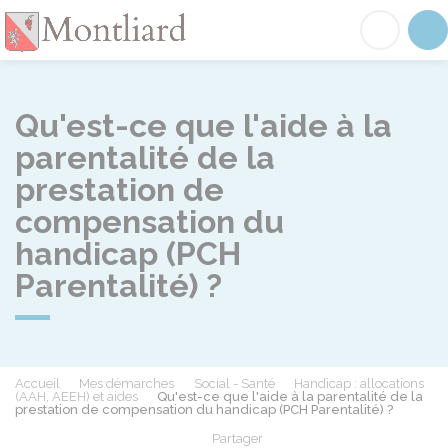
Montliard
Acc
Qu'est-ce que l'aide à la
parentalité de la
prestation de
compensation du
handicap (PCH
Parentalité) ?
Accueil
Mes démarches
Social - Santé
Handicap : allocations
(AAH, AEEH) et aides
Qu'est-ce que l'aide à la parentalité de la
prestation de compensation du handicap (PCH Parentalité) ?
Partager