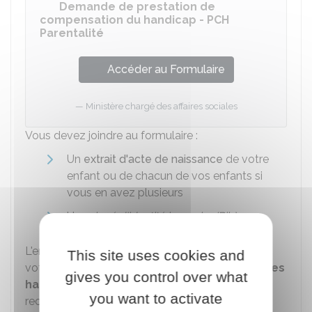
Demande de prestation de
compensation du handicap - PCH
Parentalité
Accéder au Formulaire
Ministère chargé des affaires sociales
Vous devez joindre au formulaire :
Un
extrait d'acte de naissance
de votre
enfant ou de chacun de vos enfants si
vous en avez plusieurs
Un
relevé d'identité bancaire (Rib)
L'ensemble des documents doit être envoyé à
This site uses cookies and
votre
maison départementale des personnes
gives you control over what
handicapées
(MDPH), de préférence par lettre
you want to activate
recommandée avec avis de réception.