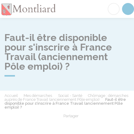
Montliard
Acc
Faut-il être disponible
pour s'inscrire à France
Travail (anciennement
Pôle emploi) ?
Accueil
Mes démarches
Social - Santé
Chômage : démarches
auprès de France Travail (anciennement Pôle emploi)
Faut-il être
disponible pour s'inscrire à France Travail (anciennement Pôle
emploi) ?
Partager
Partager sur Facebook
Partager sur X - Twit
Partager sur
Par