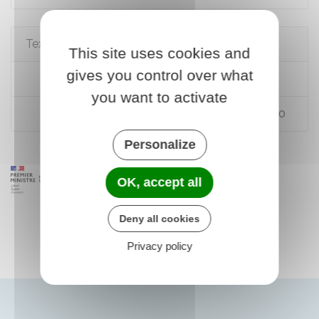
Textes de référence
This site uses cookies and
gives you control over what
Code du travail : articles L5411-6 à L5411-7
you want to activate
Code du travail : articles R5411-9 à R5411-10
Personalize
OK, accept all
Deny all cookies
Privacy policy