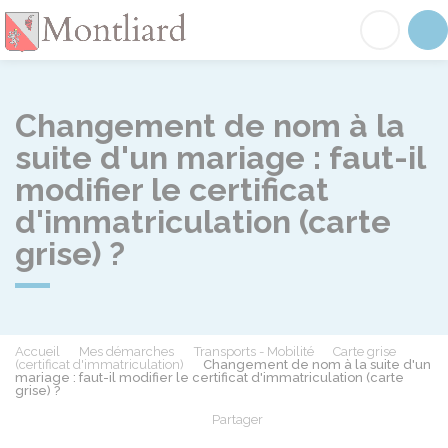
Montliard
Acc
Changement de nom à la
suite d'un mariage : faut-il
modifier le certificat
d'immatriculation (carte
grise) ?
Accueil
Mes démarches
Transports - Mobilité
Carte grise
(certificat d'immatriculation)
Changement de nom à la suite d'un
mariage : faut-il modifier le certificat d'immatriculation (carte
grise) ?
Partager
Partager sur Facebook
Partager sur X - Twit
Partager sur
Par