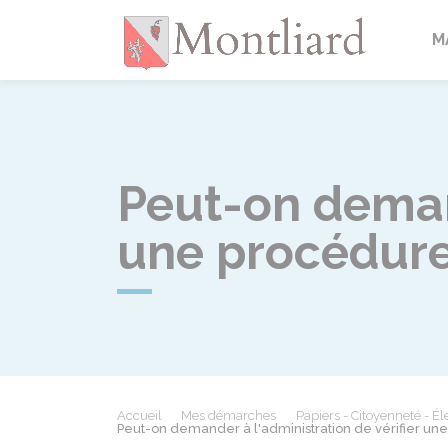
Montlia
M
Peut-on demand
une procédure
Accueil
Mes démarches
Papiers - Citoyenneté - Él
Peut-on demander à l'administration de vérifier un