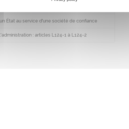
un État au service d'une société de confiance
'administration : articles L124-1 à L124-2