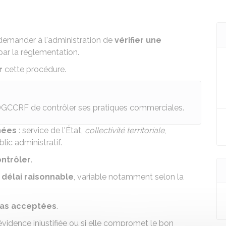
 demander à l'administration de
vérifier une
par la réglementation.
r
cette procédure.
DGCCRF
de contrôler ses pratiques commerciales.
nées
: service de l'État,
collectivité territoriale
,
ic administratif.
ontrôler
.
n
délai raisonnable
, variable notamment selon la
pas acceptées
.
vidence injustifiée ou si elle compromet le bon