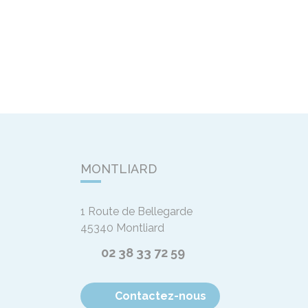
MONTLIARD
1 Route de Bellegarde
45340
Montliard
02 38 33 72 59
Contactez-nous