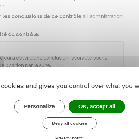
on.
er les conclusions de ce contrôle
si l'administration
lité du contrôle
.
e qui a obtenu une conclusion favorable pourra
e position par la suite.
ique aux contrôles commencés depuis le
11 août 2018
.
 cookies and gives you control over what you w
es droits des autres personnes.
Personalize
OK, accept all
rs du contrôle, vous pouvez
régulariser votre
ce qu'on appelle le
droit à l'erreur
.
Deny all cookies
Privacy policy