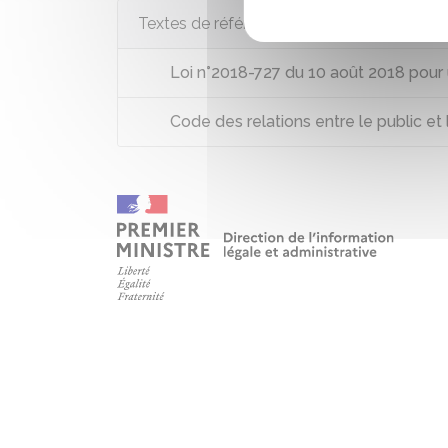
Textes de référence
Loi n°2018-727 du 10 août 2018 pour 
Code des relations entre le public et l