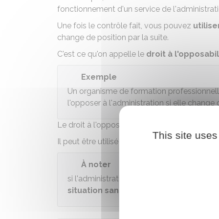
fonctionnement d'un service de l'administrati
Une fois le contrôle fait, vous pouvez
utilis
change de position par la suite.
C'est ce qu'on appelle le
droit à l'opposabi
Exemple
Un organisme de formation professionnell
l'opposer à l'administration si elle change d
Le droit à l'opposabilité du contrôle s'appl
This site uses
Il peut être utilisé à condition de respecter l
À noter
si l'administration constate une erreur lo
situation sans être sanctionné
. C'est 