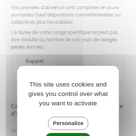
Vos journées d'absence sont comptées en
jours
ouvrables
(sauf dispositions conventionnelles ou
collectives plus favorables).
La durée de votre congé spécifique ne peut pas
être déduite du nombre de vos jours de
congés
payés
annuels.
Rappel
Le Pacs et le mariage sont
2 événements
distincts
, chacun donne droit au congé.
This site uses cookies and
gives you control over what
you want to activate
Comment prendre un congé à la suite
d'un Pacs ou d'un mariage ?
Personalize
Vous pouvez prendre votre congé dans
la