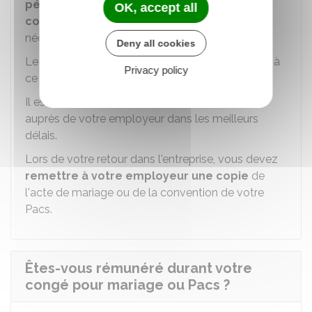
période durant laquelle votre Pacs a été
OK, accept all
conclu ou votre mariage a eu lieu
, mais pas
nécessairement le jour même.
Deny all cookies
Le code du travail ne prévoit aucune disposition à
Privacy policy
ce sujet.
Il est donc conseillé de faire cette déclaration
auprès de votre employeur dans les meilleurs
délais.
Lors de votre retour dans l'entreprise, vous devez
remettre à votre employeur une copie
de
l'acte de mariage ou de la convention de votre
Pacs
.
Êtes-vous rémunéré durant votre
congé pour mariage ou Pacs ?