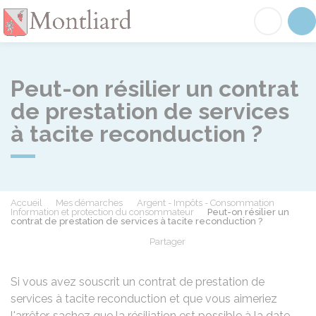
Montliard
Acc
Peut-on résilier un contrat
de prestation de services
à tacite reconduction ?
Accueil
Mes démarches
Argent - Impôts - Consommation
Information et protection du consommateur
Peut-on résilier un
contrat de prestation de services à tacite reconduction ?
Partager
Partager sur Facebook
Partager sur X - Twit
Partager sur
Par
Si vous avez souscrit un contrat de prestation de
services à tacite reconduction et que vous aimeriez
l'arrêter, sachez que la résiliation est possible à la date