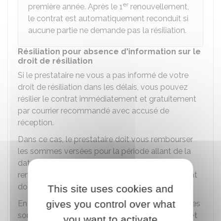
er
première année. Après le 1
renouvellement,
le contrat est automatiquement reconduit si
aucune partie ne demande pas la résiliation.
Résiliation pour absence d'information sur le
droit de résiliation
Si le prestataire ne vous a pas informé de votre
droit de résiliation dans les délais, vous pouvez
résilier le contrat immédiatement et gratuitement
par courrier recommandé avec accusé de
réception.
Dans ce cas, le prestataire doit vous rembourser
les sommes versées pour la période allant de la
date de résiliation à la prochaine date de
renouvellement automatique. Le remboursement
doit se faire dans un délai de 30 jours.
This site uses cookies and
gives you control over what
En cas de non-remboursement dans les délais, les
sommes dues sont augmentées du
taux d'intérêt
you want to activate