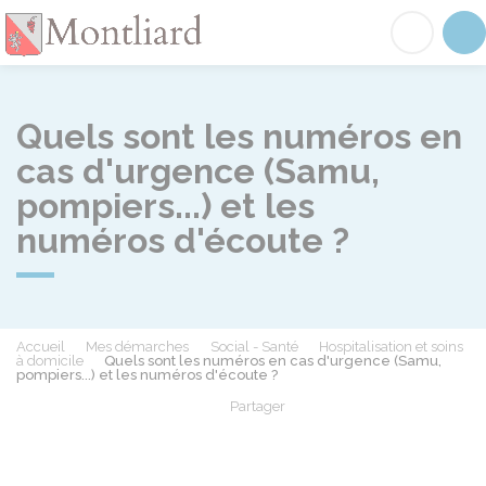
Montliard
Acc
Quels sont les numéros en
cas d'urgence (Samu,
pompiers...) et les
numéros d'écoute ?
Accueil
Mes démarches
Social - Santé
Hospitalisation et soins
à domicile
Quels sont les numéros en cas d'urgence (Samu,
pompiers...) et les numéros d'écoute ?
Partager
Partager sur Facebook
Partager sur X - Twit
Partager sur
Par