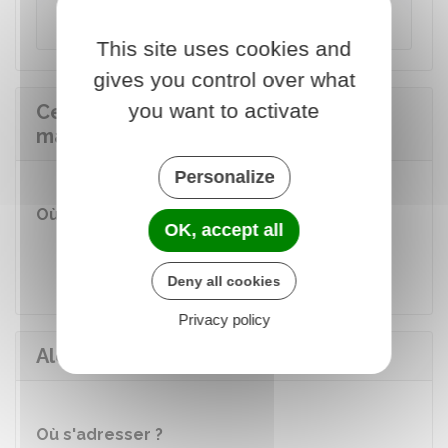
contacté les secours.
This site uses cookies and
gives you control over what
you want to activate
Centre de consultation médicale
maritime (CCMM)
Personalize
Où s'adresser ?
OK, accept all
Centre de consultation médicale
maritime (CCMM)
Deny all cookies
Privacy policy
Alerte attentat : 197
Où s'adresser ?