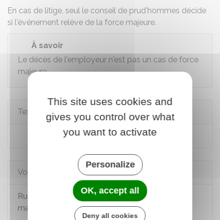
En cas de litige, seul
le conseil de prud'hommes
décide
si l'événement relève de la force majeure.
À savoir
Le décès de l'employeur n'est pas un cas de force
majeure.
This site uses cookies and
Textes de référence
gives you control over what
you want to activate
Code civil : articles 1217 et 1218
Personalize
Voir aussi
OK, accept all
Rupture du contrat de travail pour cas de force
majeure
Deny all cookies