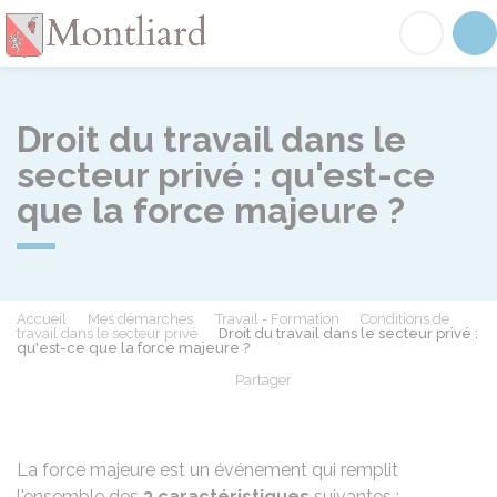
Montliard
Acc
Droit du travail dans le
secteur privé : qu'est-ce
que la force majeure ?
Accueil
Mes démarches
Travail - Formation
Conditions de
travail dans le secteur privé
Droit du travail dans le secteur privé :
qu'est-ce que la force majeure ?
Partager
Partager sur Facebook
Partager sur X - Twit
Partager sur
Par
La force majeure est un événement qui remplit
l'ensemble des
3 caractéristiques
suivantes :