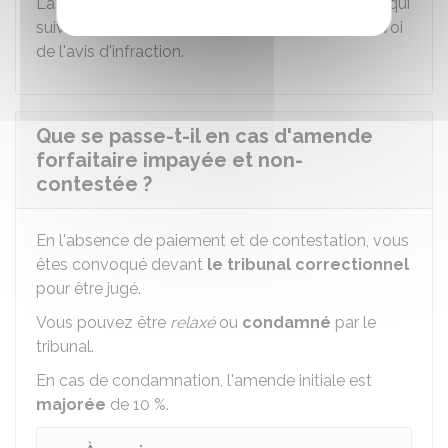
La
contestation
doit être faite dans les
45
jours qui
suivent la constatation de l'infraction ou de l'envoi
de l'avis d'infraction.
Que se passe-t-il en cas d'amende
forfaitaire impayée et non-
contestée ?
En l'absence de paiement et de contestation, vous
êtes convoqué devant
le tribunal correctionnel
pour être jugé.
Vous pouvez être
relaxé
ou
condamné
par le
tribunal.
En cas de condamnation, l'amende initiale est
majorée
de
10 %
.