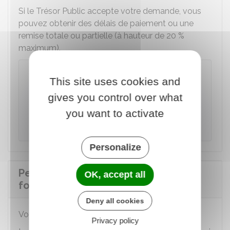
Si le Trésor Public accepte votre demande, vous
pouvez obtenir des délais de paiement ou une
remise totale ou partielle (à hauteur de
20 %
maximum).
Attention
This site uses cookies and
En l'absence de paiement de l'amende,
gives you control over what
l'affaire fait l'objet d'un traitement judiciaire
qui peut aboutir à un
procès devant le
you want to activate
tribunal correctionnel
.
Personalize
Peut-on contester une amende
OK, accept all
forfaitaire pour usage de drogues ?
Deny all cookies
Vous pouvez contester l'amende forfaitaire.
Privacy policy