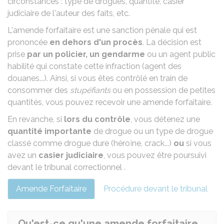
circonstances : type de drogues, quantité, casier
judiciaire de l'auteur des faits, etc.
L'amende forfaitaire est une sanction pénale qui est
prononcée
en dehors d'un procès
. La décision est
prise
par un policier, un gendarme
ou un agent public
habilité qui constate cette infraction (agent des
douanes...). Ainsi, si vous êtes contrôlé en train de
consommer des
stupéfiants
ou en possession de petites
quantités, vous pouvez recevoir une amende forfaitaire.
En revanche, si
lors du contrôle
, vous détenez une
quantité importante
de drogue ou un type de drogue
classé comme drogue dure (héroïne, crack...)
ou
si vous
avez un
casier judiciaire
, vous pouvez être poursuivi
devant le
tribunal correctionnel
.
Amende Forfaitaire
Procédure devant le tribunal
Qu'est-ce qu'une amende forfaitaire