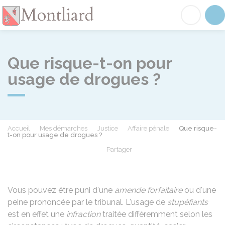
Montliard
Acc
Que risque-t-on pour
usage de drogues ?
Accueil
Mes démarches
Justice
Affaire pénale
Que risque-
t-on pour usage de drogues ?
Partager
Partager sur Facebook
Partager sur X - Twit
Partager sur
Par
Vous pouvez être puni d'une
amende forfaitaire
ou d'une
peine prononcée par le tribunal. L'usage de
stupéfiants
est en effet une
infraction
traitée différemment selon les