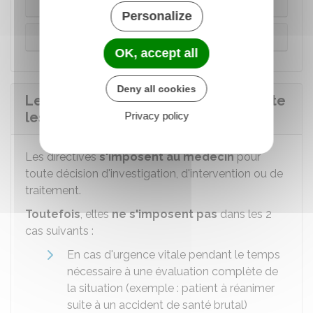
l'établissement pour personnes âgées
Personalize
Conserver les directives chez soi
OK, accept all
Deny all cookies
Le médecin doit-il prendre en compte
les directives anticipées ?
Privacy policy
Les directives
s'imposent au médecin
pour
toute décision d'investigation, d'intervention ou de
traitement.
Toutefois
, elles
ne s'imposent pas
dans les 2
cas suivants :
En cas d'urgence vitale pendant le temps
nécessaire à une évaluation complète de
la situation (exemple : patient à réanimer
suite à un accident de santé brutal)