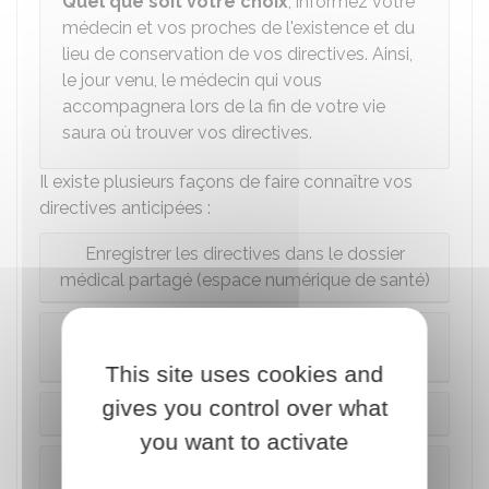
Quel que soit votre choix
, informez votre
médecin et vos proches de l'existence et du
lieu de conservation de vos directives. Ainsi,
le jour venu, le médecin qui vous
accompagnera lors de la fin de votre vie
saura où trouver vos directives.
Il existe plusieurs façons de faire connaître vos
directives anticipées :
Enregistrer les directives dans le dossier
médical partagé (espace numérique de santé)
Confier les directives anticipées à votre
médecin de ville (traitant ou autre)
This site uses cookies and
gives you control over what
Confier les directives à un proche
you want to activate
Confier les directives à l'hôpital ou