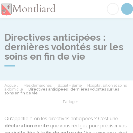
Montliard
Acc
Directives anticipées :
dernières volontés sur les
soins en fin de vie
Accueil
Mes démarches
Social - Santé
Hospitalisation et soins
à domicile
Directives anticipées : dernières volontés sur les
soins en fin de vie
Partager
Partager sur Facebook
Partager sur X - Twit
Partager sur
Par
Qu'appelle-t-on les directives anticipées ? C'est une
déclaration écrite
que vous rédigez pour préciser vos
souhaits liés à la fin de votre vie
. Vous exprimez ainsi