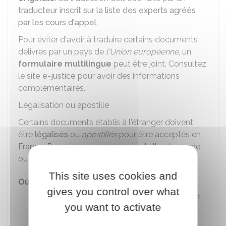
traducteur inscrit sur la liste des experts agréés
par les cours d'appel
.
Pour éviter d'avoir à traduire certains documents
délivrés par un pays de
l'Union européenne
, un
formulaire multilingue
peut être joint. Consultez
le
site e-justice
pour avoir des informations
complémentaires.
Légalisation ou apostille
Certains documents établis à l'étranger doivent
être
légalisés
ou
apostillés
pour être acceptés en
France. Renseignez-vous auprès de l'ambassade
ou au consulat du pays concerné.
This site uses cookies and
Où s'adresser ?
gives you control over what
Ambassade ou consulat étranger en
you want to activate
France