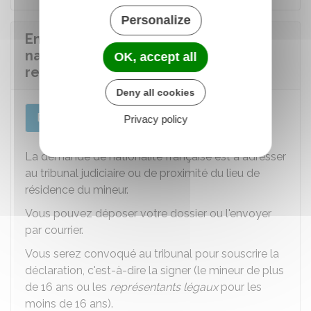
Personalize
Envoyer ou déposer la demande de
nationalité française de l'enfant
OK, accept all
recueilli
Deny all cookies
En France
À l'étranger
Privacy policy
La demande de nationalité française est à adresser
au tribunal judiciaire ou de proximité du lieu de
résidence du mineur.
Vous pouvez déposer votre dossier ou l'envoyer
par courrier.
Vous serez convoqué au tribunal pour souscrire la
déclaration, c'est-à-dire la signer (le mineur de plus
de 16 ans ou les
représentants légaux
pour les
moins de 16 ans).