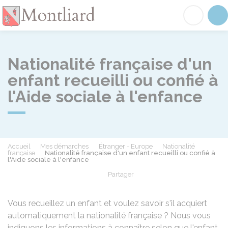
Montliard
Acc
Nationalité française d'un
enfant recueilli ou confié à
l'Aide sociale à l'enfance
Accueil
Mes démarches
Étranger - Europe
Nationalité
française
Nationalité française d'un enfant recueilli ou confié à
l'Aide sociale à l'enfance
Partager
Partager sur Facebook
Partager sur X - Twit
Partager sur
Par
Vous recueillez un enfant et voulez savoir s'il acquiert
automatiquement la nationalité française ? Nous vous
indiquons les informations à connaître selon que l'enfant