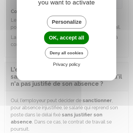
you want to activate
Contestation de la démission par le salarié
Le salarié peut saisir le
conseil de prud'hommes
Personalize
pour contester la rupture de son contrat de travail.
La demande est traitée dans un délai d'un mois à
OK, accept all
compter du dépôt de la demande.
Deny all cookies
Privacy policy
L'employeur peut-il sanctionner un
salarié qui reprend le travail alors qu'il
n'a pas justifié de son absence ?
Oui, l'employeur peut décider de
sanctionner
,
pour absence injustifiée, le salarié qui reprend son
poste dans le délai fixé
sans justifier son
absence
. Dans ce cas, le contrat de travail se
poursuit.