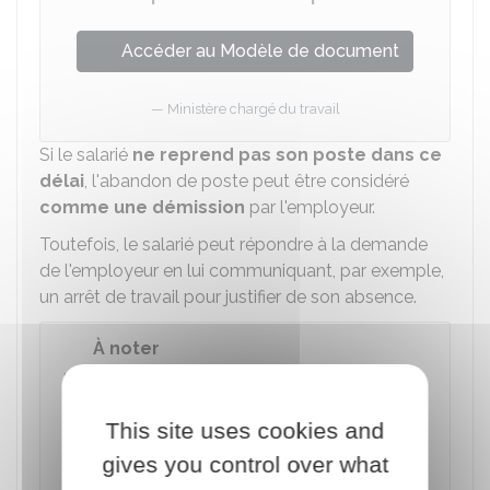
Accéder au Modèle de document
Ministère chargé du travail
Si le salarié
ne reprend pas son poste dans ce
délai
, l'abandon de poste peut être considéré
comme une démission
par l'employeur.
Toutefois, le salarié peut répondre à la demande
de l'employeur en lui communiquant, par exemple,
un arrêt de travail pour justifier de son absence.
À noter
L'employeur peut décider de ne pas
mettre
en demeure
le salarié de justifier son absence
This site uses cookies and
et de reprendre son poste. Le contrat de
travail du salarié est alors suspendu. Le
gives you control over what
salarié n'est pas payé pendant cette période.