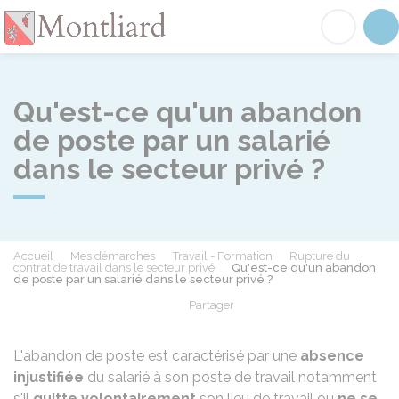
Montliard
Acc
Qu'est-ce qu'un abandon
de poste par un salarié
dans le secteur privé ?
Accueil
Mes démarches
Travail - Formation
Rupture du
contrat de travail dans le secteur privé
Qu'est-ce qu'un abandon
de poste par un salarié dans le secteur privé ?
Partager
Partager sur Facebook
Partager sur X - Twit
Partager sur
Par
L'abandon de poste est caractérisé par une
absence
injustifiée
du salarié à son poste de travail notamment
s'il
quitte volontairement
son lieu de travail ou
ne se