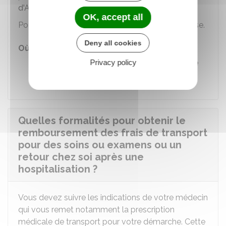
d'Ameli
.
OK, accept all
Pour un taxi conventionné, contactez votre caisse.
Deny all cookies
Où s'adresser ?
Privacy policy
Caisse primaire d'assurance maladie
(CPAM)
Quelles formalités pour obtenir le
remboursement des frais de transport
pour des soins ou examens ou un
retour chez soi après une
hospitalisation ?
Vous devez suivre les indications de votre médecin
qui vous remet notamment la prescription
médicale de transport pour votre démarche. Cette