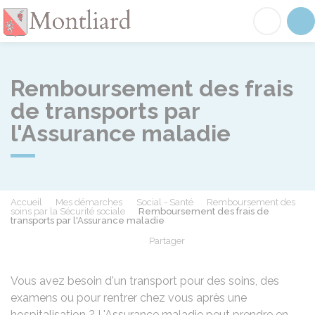
Montliard
Acc
Remboursement des frais
de transports par
l'Assurance maladie
Accueil
Mes démarches
Social - Santé
Remboursement des
soins par la Sécurité sociale
Remboursement des frais de
transports par l'Assurance maladie
Partager
Partager sur Facebook
Partager sur X - Twit
Partager sur
Par
Vous avez besoin d'un transport pour des soins, des
examens ou pour rentrer chez vous après une
hospitalisation ? L'Assurance maladie peut prendre en