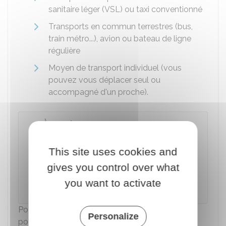
sanitaire léger (VSL) ou taxi conventionné
Transports en commun terrestres (bus,
train métro...), avion ou bateau de ligne
régulière
Moyen de transport individuel (vous
pouvez vous déplacer seul ou
accompagné d'un proche).
À savoir
Les transports urgents pré‑hospitaliers, y
This site uses cookies and
compris lorsqu'ils sont opérés par des
transporteurs privés, sont intégralement pris
gives you control over what
en charge par l'Assurance maladie
you want to activate
obligatoire.
Pour trouver un VSL ou une ambulance, vous
Personalize
pouvez consulter le site internet
Annuaire santé