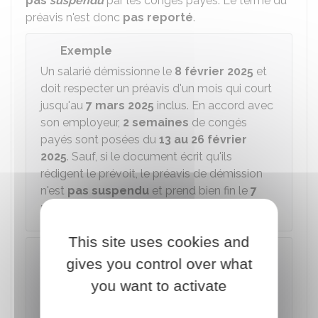
pas
suspendu
par les congés payés. Le terme du
préavis n'est donc
pas reporté
.
Exemple
Un salarié démissionne le
8 février 2025
et
doit respecter un préavis d'un mois qui court
jusqu'au
7 mars 2025
inclus. En accord avec
son employeur,
2 semaines
de congés
payés sont posées du
13 au 26 février
2025
. Sauf, si le document écrit qu'ils
rédigent le prévoit, le préavis de démission
n'est
pas suspendu
et prend bien fin le
7
mars 2025
.
This site uses cookies and
À savoir
gives you control over what
L'employeur et le salarié peuvent cependant
you want to activate
convenir
que le préavis soit
suspendu
.
Pour éviter tout litige, il est préférable de