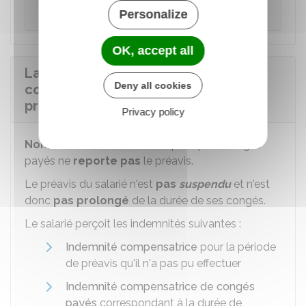
finaliser cet accord par un
écrit
.
Personalize
OK, accept all
La fermeture de l'entreprise pour
Deny all cookies
congés payés reporte-t-elle le
préavis ?
Privacy policy
Non
, la
fermeture
de l'entreprise pour congés
payés ne
reporte pas
le préavis.
Le préavis du salarié n'est
pas
suspendu
et n'est
donc
pas prolongé
de la durée de ses congés.
Le salarié perçoit les indemnités suivantes :
Indemnité compensatrice
pour la période
de préavis qu'il n'a pas pu effectuer
Indemnité compensatrice de congés
payés
correspondant à la durée de