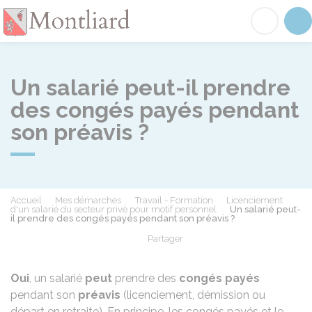
Montliard
Acc
Un salarié peut-il prendre
des congés payés pendant
son préavis ?
Accueil
Mes démarches
Travail - Formation
Licenciement
d'un salarié du secteur privé pour motif personnel
Un salarié peut-
il prendre des congés payés pendant son préavis ?
Partager
Partager sur Facebook
Partager sur X - Twit
Partager sur
Par
Oui
, un salarié
peut
prendre des
congés payés
pendant son
préavis
(licenciement, démission ou
départ en retraite). En principe, les congés payés et le