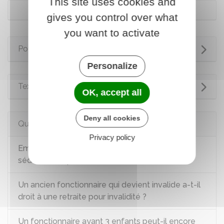
This site uses cookies and
Contractuel
gives you control over what
you want to activate
Pour en savoir plus
Personalize
Textes de référence
OK, accept all
Deny all cookies
Questions ? Réponses !
Privacy policy
Emplois publics de catégories active et
sédentaire : quelle différence ?
Un ancien fonctionnaire qui devient invalide a-t-il
droit à une retraite pour invalidité ?
Un fonctionnaire ayant 3 enfants peut-il encore