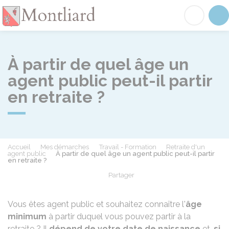
Montliard
Acc
À partir de quel âge un
agent public peut-il partir
en retraite ?
Accueil
Mes démarches
Travail - Formation
Retraite d'un
agent public
À partir de quel âge un agent public peut-il partir
en retraite ?
Partager
Partager sur Facebook
Partager sur X - Twit
Partager sur
Par
Vous êtes agent public et souhaitez connaître l'
âge
minimum
à partir duquel vous pouvez partir à la
retraite ? Il
dépend de votre date de naissance
et,
si