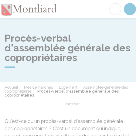
Montliard
Acc
Procès-verbal
d'assemblée générale des
copropriétaires
Accueil
Mes démarches
Logement
Assemblée générale des
copropriétaires
Procès-verbal d'assemblée générale des
copropriétaires
Partager
Partager sur Facebook
Partager sur X - Twit
Partager sur
Par
Qu'est-ce qu'un procès-verbal d'assemblée générale
des copropriétaires ? C'est un document qui indique,
pour chaque question inscrite à l'ordre du jour, le résultat