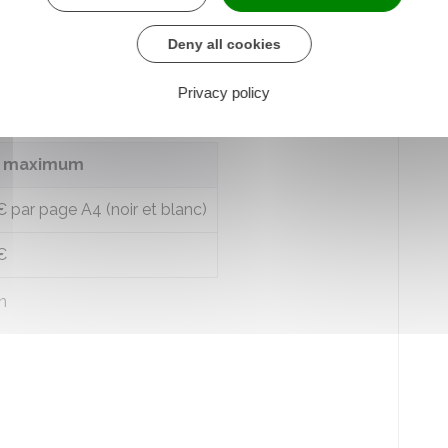
 refusée. Par exemple, demande ayant pour objet
rvices.
Deny all cookies
roduction et, si nécessaire, d'envoi du document.
Privacy policy
tal ne peuvent pas dépasser les tarifs suivants :
f maximum
€
par page A4 (noir et blanc)
€
n