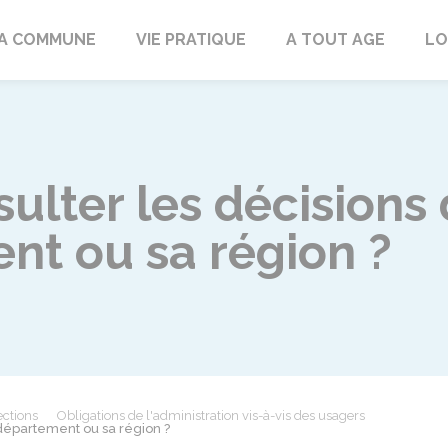
rd
A COMMUNE
VIE PRATIQUE
A TOUT AGE
LO
ter les décisions d
nt ou sa région ?
ections
Obligations de l'administration vis-à-vis des usagers
département ou sa région ?