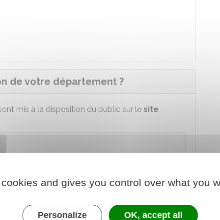
n de votre département ?
nt mis à la disposition du public sur le
site
une route départementale, aides aux communes,
fication d'un
Éhpad
 cookies and gives you control over what you w
e
2 mois au minimum
.
n sur papier.
Personalize
OK, accept all