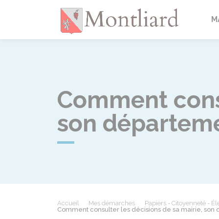
Montlia
M
Comment consul
son départeme
Accueil
Mes démarches
Papiers - Citoyenneté - Él
Comment consulter les décisions de sa mairie, son 