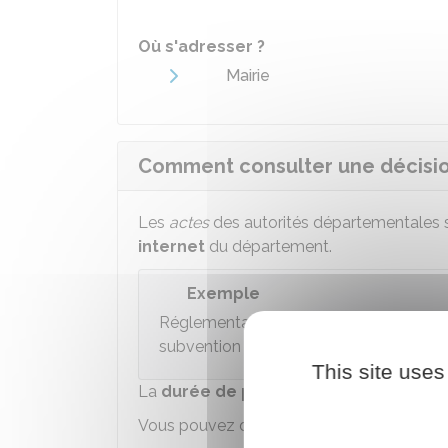
Où s'adresser ?
Mairie
Comment consulter une décisio
Les
actes
des autorités départementales so
internet
du département.
Exemple
Réglementation de la circulation sur 
subvention en faveur d'entreprises, tari
This site uses
La
durée de publication
de l'acte est d
Vous pouvez demander à obtenir la décisio