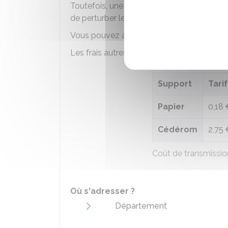
Toutefois, une demande abusive peut être
de perturber le bon fonctionnement des se
Vous pouvez avoir à payer des frais de rep
Les frais autres que le coût de l'envoi pos
Support
Tari
Papier
0,18 
Cédérom
2,75 
Coût de transmissio
Où s'adresser ?
Département