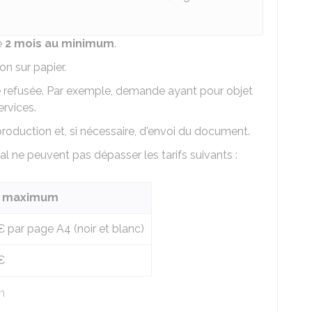
e
2 mois au minimum
.
n sur papier.
 refusée. Par exemple, demande ayant pour objet
rvices.
roduction et, si nécessaire, d'envoi du document.
tal ne peuvent pas dépasser les tarifs suivants :
f maximum
€
par page A4 (noir et blanc)
€
n