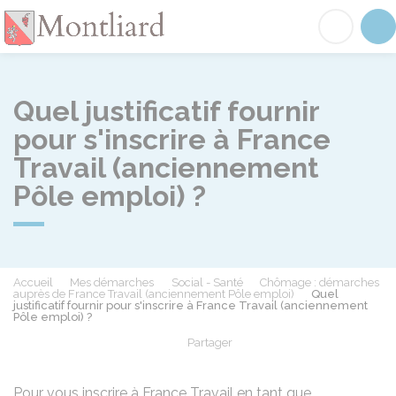
Montliard
Acc
Quel justificatif fournir
pour s'inscrire à France
Travail (anciennement
Pôle emploi) ?
Accueil
Mes démarches
Social - Santé
Chômage : démarches
auprès de France Travail (anciennement Pôle emploi)
Quel
justificatif fournir pour s'inscrire à France Travail (anciennement
Pôle emploi) ?
Partager
Partager sur Facebook
Partager sur X - Twit
Partager sur
Par
Pour vous inscrire à France Travail en tant que