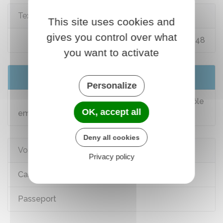
Textes de référence
This site uses cookies and
gives you control over what
Code du travail : articles R5221-47 à R5221-48
you want to activate
Services en ligne et formulaires
Personalize
S'inscrire à France Travail (anciennement Pôle
OK, accept all
emploi)
Deny all cookies
Voir aussi
Privacy policy
Carte d'identité
Passeport