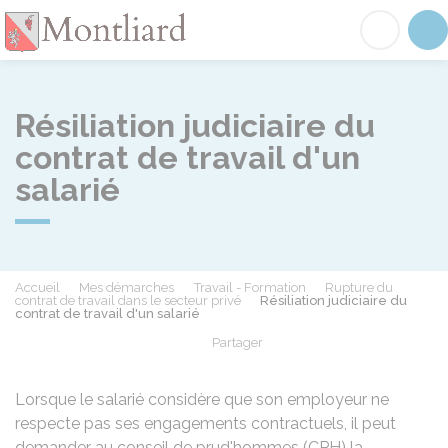
Montliard
Acc
Résiliation judiciaire du
contrat de travail d'un
salarié
Accueil
Mes démarches
Travail - Formation
Rupture du
contrat de travail dans le secteur privé
Résiliation judiciaire du
contrat de travail d'un salarié
Partager
Partager sur Facebook
Partager sur X - Twit
Partager sur
Par
Lorsque le salarié considère que son employeur ne
respecte pas ses engagements contractuels, il peut
demander au conseil de prud'hommes (CPH) la