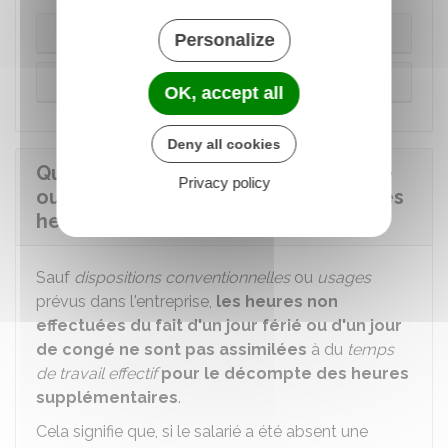
Dans la limite du contingent annuel
Personalize
Au-delà du contingent annuel
OK, accept all
Deny all cookies
Quelle est l'incidence d'un jour férié
Privacy policy
ou des congés dans le décompte des
heures supplémentaires ?
Sauf
dispositions conventionnelles
ou
usages
prévus dans l'entreprise,
les heures non
effectuées du fait d'un jour férié ou d'un jour
de congé ne sont pas assimilées
à du
temps
de travail effectif
pour le décompte des heures
supplémentaires
.
Cela signifie que, si le salarié a été absent une