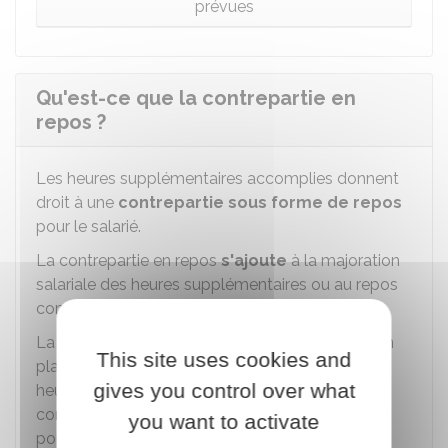
prévues
Qu'est-ce que la contrepartie en
repos ?
Les heures supplémentaires accomplies donnent
droit à une
contrepartie sous forme de repos
pour le salarié.
La contrepartie en repos
s'ajoute
à la majoration
salariale des heures supplémentaires ou au repos
compensateur.
La contrepartie sous forme de repos est mise en
This site uses cookies and
place à des conditions qui varient selon que ces
gives you control over what
heures sont accomplies dans la limite du
contingent annuel d'heures supplémentaires
you want to activate
pouvant être effectuées ou au-delà.