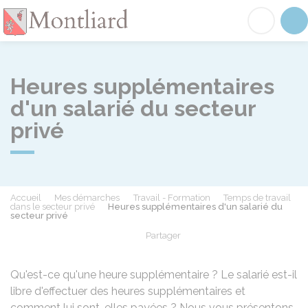
Montliard
Acc
Heures supplémentaires
d'un salarié du secteur
privé
Accueil
Mes démarches
Travail - Formation
Temps de travail
dans le secteur privé
Heures supplémentaires d'un salarié du
secteur privé
Partager
Partager sur Facebook
Partager sur X - Twit
Partager sur
Par
Qu'est-ce qu'une heure supplémentaire ? Le salarié est-il
libre d'effectuer des heures supplémentaires et
comment lui sont-elles payées ? Nous vous présentons