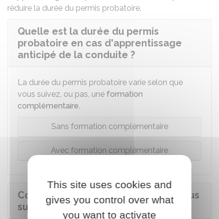
réduire la durée du permis probatoire.
Quelle est la durée du permis
probatoire en cas d'apprentissage
anticipé de la conduite ?
La durée du permis probatoire varie selon que
vous suivez, ou pas, une
formation
complémentaire
.
Sans formation complémentaire
Avec formation complémentaire
This site uses cookies and
Comment récupérer les points perdus
gives you control over what
sur un permis probatoire ?
you want to activate