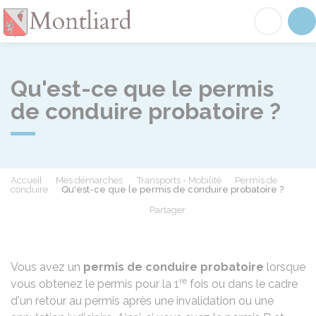
Montliard
Acc
Qu'est-ce que le permis
de conduire probatoire ?
Accueil
Mes démarches
Transports - Mobilité
Permis de
conduire
Qu'est-ce que le permis de conduire probatoire ?
Partager
Partager sur Facebook
Partager sur X - Twit
Partager sur
Par
Vous avez un
permis de conduire probatoire
lorsque
re
vous obtenez le permis pour la 1
fois ou dans le cadre
d'un retour au permis après une
invalidation
ou une