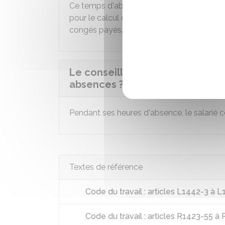
Ce temps d'absence pendant les heures de 
pour le calcul des droits du salarié. Par ex
congés payés.
Le conseiller prud'hommes tou
absences ?
Pendant ses heures d'absence, le salarié 
Textes de référence
Code du travail : articles L1442-3 à 
Code du travail : articles R1423-55 à