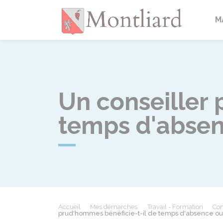
Montlia
M
Un conseiller 
temps d'absen
Accueil
Mes démarches
Travail - Formation
Con
prud'hommes bénéficie-t-il de temps d'absence ou