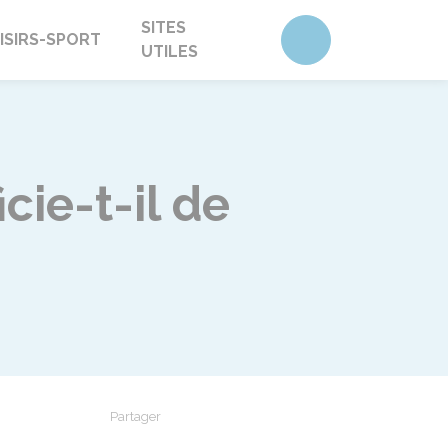
SITES
Accéder au form
ISIRS-SPORT
UTILES
ie-t-il de
Partager
Partager sur Facebook
Partager sur X - Twitter
Partager sur Linkedin
Partager par em