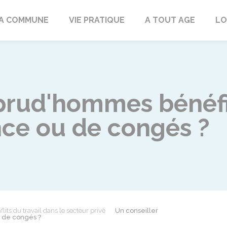
rd
A COMMUNE
VIE PRATIQUE
A TOUT AGE
LO
prud'hommes bénéfic
ce ou de congés ?
flits du travail dans le secteur privé
Un conseiller
 de congés ?