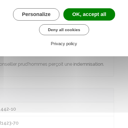
travail est assimilé à un
temps de travail effectif
emple, calcul des droits liés à l'ancienneté ou aux
Personalize
OK, accept all
Deny all cookies
che-t-il une rémunération pendant ces
Privacy policy
conseiller prud'hommes perçoit une
indemnisation
.
L1442-10
 R1423-70