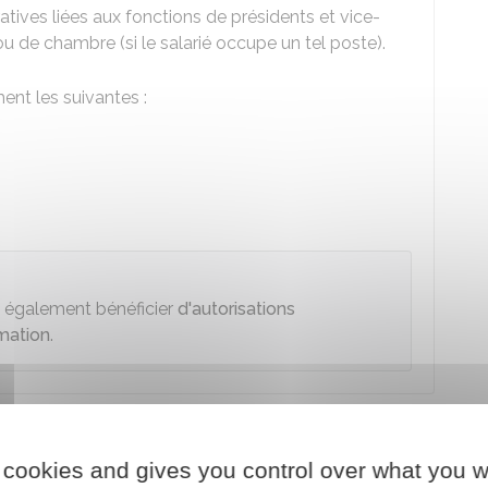
atives liées aux fonctions de présidents et vice-
ou de chambre (si le salarié occupe un tel poste).
ent les suivantes :
t également bénéficier
d'autorisations
mation
.
er prud'hommes pendant ces absences ?
 cookies and gives you control over what you w