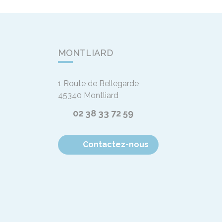
MONTLIARD
1 Route de Bellegarde
45340
Montliard
02 38 33 72 59
Contactez-nous