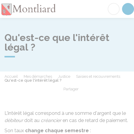
Montliard
Acc
Qu'est-ce que l'intérêt
légal ?
Accueil
Mes démarches
Justice
Saisies et recouvrements
Qu'est-ce que l'intérêt légal ?
Partager
Partager sur Facebook
Partager sur X - Twit
Partager sur
Par
L'intérêt légal correspond à une somme d'argent que le
débiteur
doit au
créancier
en cas de retard de paiement.
Son taux
change chaque semestre
: