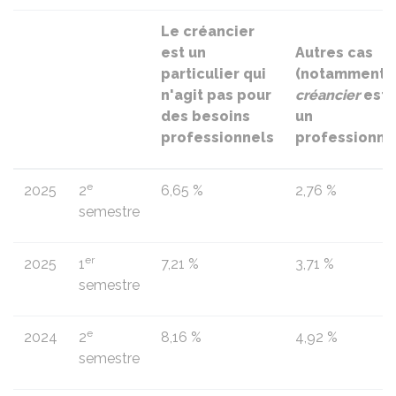
Le créancier
est un
Autres cas
particulier qui
(notamment l
n'agit pas pour
créancier
est
des besoins
un
professionnels
professionne
e
2025
2
6,65 %
2,76 %
semestre
er
2025
1
7,21 %
3,71 %
semestre
e
2024
2
8,16 %
4,92 %
semestre