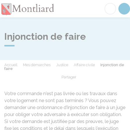
Montliard
Acc
Injonction de faire
Accueil
Mes démarches
Justice
Affaire civile
Injonction de
faire
Partager
Partager sur Facebook
Partager sur X - Twit
Partager sur
Par
Votre commande n'est pas livrée ou les travaux dans
votre logement ne sont pas terminés ? Vous pouvez
demander une ordonnance d'injonction de faire à un juge
pour obliger votre adversaire à exécuter son obligation.
Si votre demande est justifiée par des preuves, le juge
fixe les conditions et le délai dans lesquels l'exécution