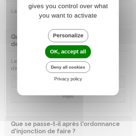
gives you control over what
La procédure est
gratuite.
you want to activate
Personalize
Que peut décider le juge après une
demande d'injonction de faire ?
OK, accept all
Le juge peut
accepter ou rejeter
la demande
Deny all cookies
d'injonction de faire.
Privacy policy
Acceptation
Rejet
Que se passe-t-il après l'ordonnance
d'injonction de faire ?