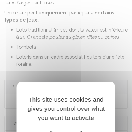
Jeux d'argent autorisés
Un mineur peut
uniquement
participer à
certains
types de jeux
:
Loto traditionnel (mises dont la valeur est inférieure
à
20 €
) appelé
poules au gibier
,
rifles
ou
quines
Tombola
Loterie dans un
cadre associatif
ou lors d'une fête
foraine.
Pour en savoir plus
This site uses cookies and
Interdiction de jeu des mineurs - FAQ
gives you control over what
you want to activate
Textes de référence