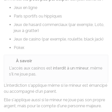
Jeux en ligne
Paris sportifs ou hippiques
Jeux de hasard commerciaux (par exemple, Loto,
jeux à gratter)
Jeux de casino (par exemple, roulette, black jack)
Poker.
À savoir
L'accès aux casinos est
interdit à un mineur
, même
s'il ne joue pas.
L'interdiction s'applique même si le mineur est ​​
émancipé
ou accompagné d'un parent.
Elle s'applique aussi si le mineur ne joue pas son propre
argent, mais pour le compte d'une personne majeure.​