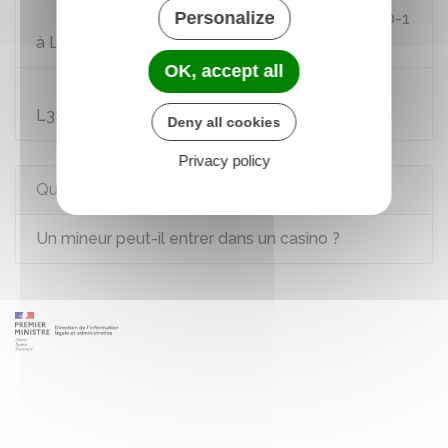
Personalize
Code de la sécurité intérieure : articles L320-1
à L320-18
OK, accept all
Code de la sécurité intérieure : L322-3 à
L322-6
Deny all cookies
Privacy policy
Questions ? Réponses !
Un mineur peut-il entrer dans un casino ?