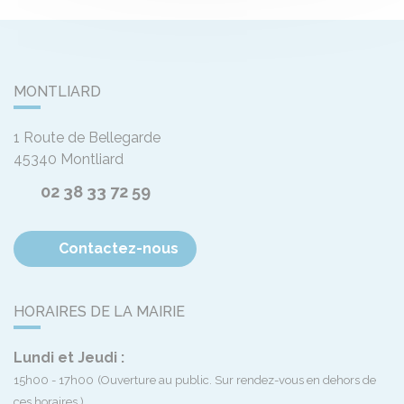
MONTLIARD
1 Route de Bellegarde
45340
Montliard
02 38 33 72 59
Contactez-nous
HORAIRES DE LA MAIRIE
Lundi et Jeudi :
15h00 - 17h00
(Ouverture au public. Sur rendez-vous en dehors de
ces horaires.)