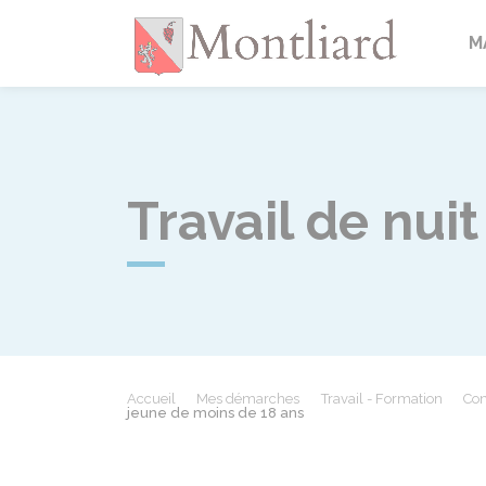
Montlia
M
Travail de nui
Accueil
Mes démarches
Travail - Formation
Con
jeune de moins de 18 ans