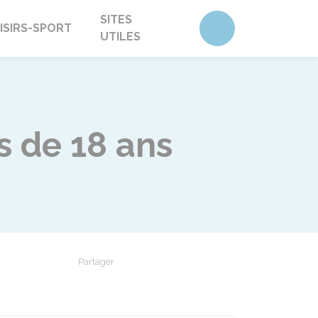
SITES
Accéder au form
ISIRS-SPORT
UTILES
s de 18 ans
Partager
Partager sur Facebook
Partager sur X - Twitter
Partager sur Linkedin
Partager par em