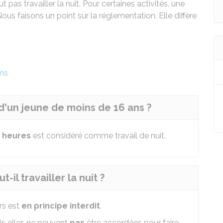
 pas travailler la nuit. Pour certaines activités, une
Nous faisons un point sur la réglementation. Elle diffère
ans
 d'un jeune de moins de 16 ans ?
6 heures
est considéré comme travail de nuit.
il travailler la nuit ?
urs est
en principe interdit
.
is elles ne peuvent
pas
être accordées pour faire