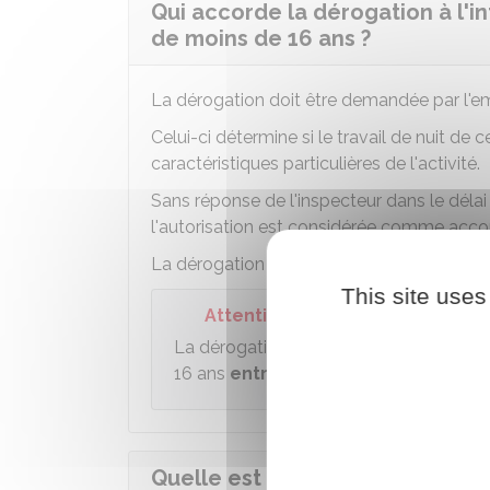
Qui accorde la dérogation à l'in
de moins de 16 ans ?
La dérogation doit être demandée par l'emp
Celui-ci détermine si le travail de nuit de 
caractéristiques particulières de l'activité.
Sans réponse de l'inspecteur dans le délai
l'autorisation est considérée comme acco
La dérogation peut être donnée pour une
This site uses
Attention
La dérogation
ne peut pas être acc
16 ans
entre minuit et 4 heures du 
Quelle est la durée du travail d