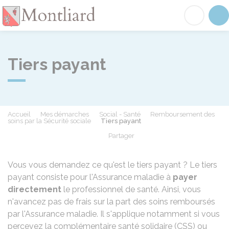
Montliard
Acc
Tiers payant
Accueil
Mes démarches
Social - Santé
Remboursement des
soins par la Sécurité sociale
Tiers payant
Partager
Partager sur Facebook
Partager sur X - Twit
Partager sur
Par
Vous vous demandez ce qu'est le tiers payant ? Le tiers
payant
consiste pour l'Assurance maladie à
payer
directement
le professionnel de santé. Ainsi, vous
n'avancez pas de frais sur la part des soins remboursés
par l'Assurance maladie. Il s'applique notamment si vous
percevez la complémentaire santé solidaire (CSS) ou