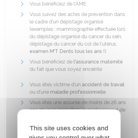
Vous bénéficiez de l'
AME
Vous suivez des actes de prévention dans
le cadre d'un dépistage organisé
(exemples : mammographie effectuée lors
du dépistage organisé du cancer du sein,
dépistage du cancer du col de l'utérus,
examen M'T Dents tous les ans !
)
Vous bénéficiez de
l'assurance maternité
du fait que vous soyez enceinte
Vous êtes victime d'un
accident de travail
ou d'une
maladie professionnelle
Vous êtes une assurée de moins de 26 ans
ans et vous consultez un professionnel de
santé pour votre contraception
This site uses cookies and
Vous êtes atteint d'une
affection de
longue durée (ALD)
gives you control over what