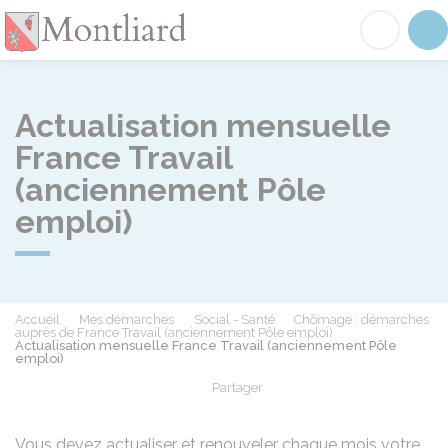
Montliard
Acc
Actualisation mensuelle
France Travail
(anciennement Pôle
emploi)
Accueil
Mes démarches
Social - Santé
Chômage : démarches
auprès de France Travail (anciennement Pôle emploi)
Actualisation mensuelle France Travail (anciennement Pôle
emploi)
Partager
Partager sur Facebook
Partager sur X - Twit
Partager sur
Par
Vous devez actualiser et renouveler chaque mois votre