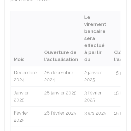
Le
virement
bancaire
sera
effectué
Ouverture de
à partir
Clôtur
Mois
l'actualisation
du
l'actua
Décembre
28 décembre
2 janvier
15 janvi
2024
2024
2025
Janvier
28 janvier 2025
3 février
15 févri
2025
2025
Février
26 février 2025
3 ars 2025
15 mars
2025