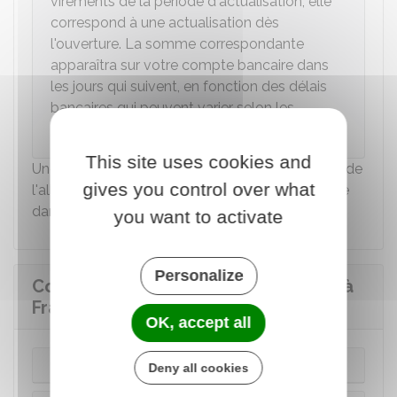
virements de la période d'actualisation, elle
correspond à une actualisation dès
l'ouverture. La somme correspondante
apparaîtra sur votre compte bancaire dans
les jours qui suivent, en fonction des délais
bancaires qui peuvent varier selon les
établissements.
This site uses cookies and
Une fois que l'actualisation est faite, le virement de
gives you control over what
l'allocation apparaîtra sur votre compte bancaire
dans un délai moyen de 3
jours ouvrés
.
you want to activate
Personalize
Comment actualiser son inscription à
France Travail ?
OK, accept all
En ligne
Deny all cookies