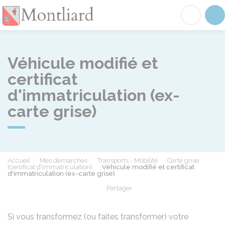
Montliard
Acc
Véhicule modifié et
certificat
d'immatriculation (ex-
carte grise)
Accueil
Mes démarches
Transports - Mobilité
Carte grise
(certificat d'immatriculation)
Véhicule modifié et certificat
d'immatriculation (ex-carte grise)
Partager
Partager sur Facebook
Partager sur X - Twit
Partager sur
Par
Si vous transformez (ou faites transformer) votre