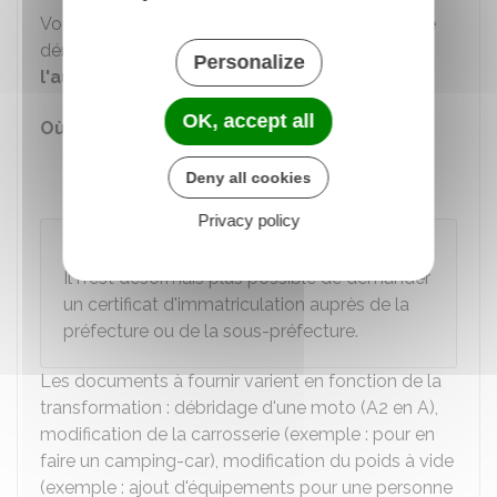
Vous pouvez aussi être accompagné dans votre
démarche par un
professionnel de
Personalize
l'automobile habilité
:
OK, accept all
Où s'adresser ?
Professionnel habilité pour
Deny all cookies
l'immatriculation des véhicules
Privacy policy
Attention
Il n'est désormais plus possible de demander
un certificat d'immatriculation auprès de la
préfecture ou de la sous-préfecture.
Les documents à fournir varient en fonction de la
transformation : débridage d'une moto (A2 en A),
modification de la carrosserie (exemple : pour en
faire un camping-car), modification du poids à vide
(exemple : ajout d'équipements pour une personne