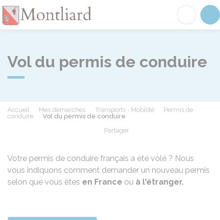
Montliard
Acc
Vol du permis de conduire
Accueil
Mes démarches
Transports - Mobilité
Permis de
conduire
Vol du permis de conduire
Partager
Partager sur Facebook
Partager sur X - Twit
Partager sur
Par
Votre permis de conduire français a été volé ? Nous
vous indiquons comment demander un nouveau permis
selon que vous êtes
en France
ou
à l'étranger.