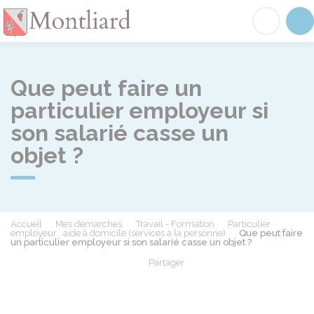
Montliard
Acc
Que peut faire un
particulier employeur si
son salarié casse un
objet ?
Accueil
Mes démarches
Travail - Formation
Particulier
employeur : aide à domicile (services à la personne)
Que peut faire
un particulier employeur si son salarié casse un objet ?
Partager
Partager sur Facebook
Partager sur X - Twit
Partager sur
Par