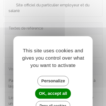
Site officiel du particulier employeur et du
salarié
Textes de référence
Code civil : article 1242
This site uses cookies and
Code du travail : articles L1331-1 à L1331-2
gives you control over what
you want to activate
Voir aussi
Particulier employeur : aide à domicile (services à
Personalize
la personne)
OK, accept all
Licenciement du salarié à domicile employé par
un particulier
Deny all cookies