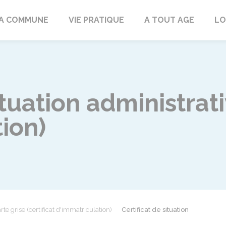
rd
A COMMUNE
VIE PRATIQUE
A TOUT AGE
LO
situation administra
ion)
rte grise (certificat d'immatriculation)
Certificat de situation