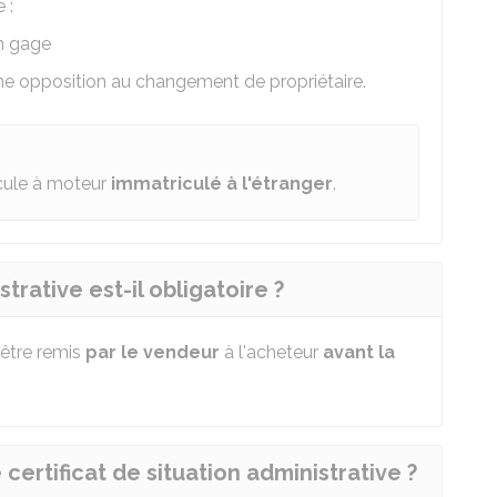
 :
un gage
d'une opposition au changement de propriétaire.
cule à moteur
immatriculé à l'étranger
.
strative est-il obligatoire ?
être remis
par le vendeur
à l'acheteur
avant la
 certificat de situation administrative ?