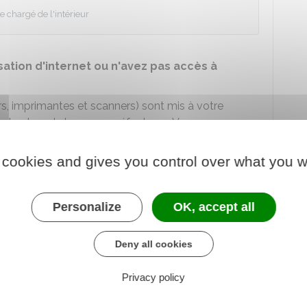
e chargé de l'intérieur
lisation d'internet ou n'avez pas accès à
s, imprimantes et scanners) sont mis à votre
s la plupart des sous-préfectures. Vous pouvez y
aidé par des médiateurs numériques si vous
d'internet.
 cookies and gives you control over what you w
s votre démarche par une
maison France
Personalize
OK, accept all
Deny all cookies
Privacy policy
ervices au public