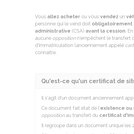
Vous
allez acheter
ou vous
vendez
un
véh
personne qui le vend doit
obligatoirement
administrative
(CSA)
avant la cession
. En
aucune
opposition
n'empêchent le transfert d
d'immatriculation (anciennement appelé
cart
connaître.
Qu'est-ce qu'un certificat de si
Il s'agit d'un document anciennement ap
Ce document fait état de l'
existence ou
opposition
au transfert du
certificat d'i
Il regroupe dans un document unique les 