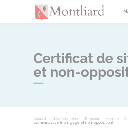
Montlia
M
Certificat de 
et non-opposit
Accueil
Mes démarches
Transports - Mobilité
Ca
administrative (non-gage et non-opposition)