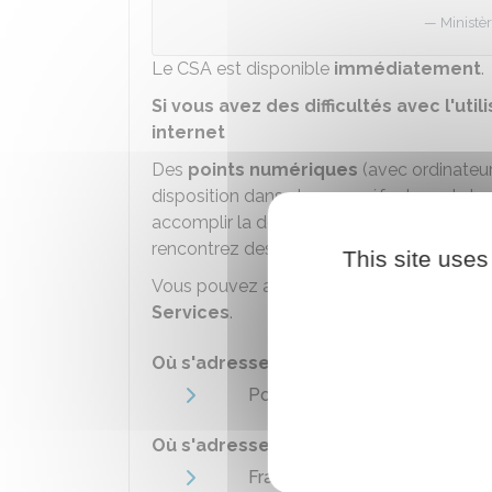
Ministèr
Le CSA est disponible
immédiatement
.
Si vous avez des difficultés avec l'uti
internet
Des
points numériques
(avec ordinateur
disposition dans chaque préfecture et dan
accomplir la démarche. Vous pouvez être 
rencontrez des difficultés avec l'utilisation 
This site uses
Vous pouvez aussi être accompagné dan
Services
.
Où s'adresser ?
Point d'accueil numérique
Où s'adresser ?
France Services / Maison de s