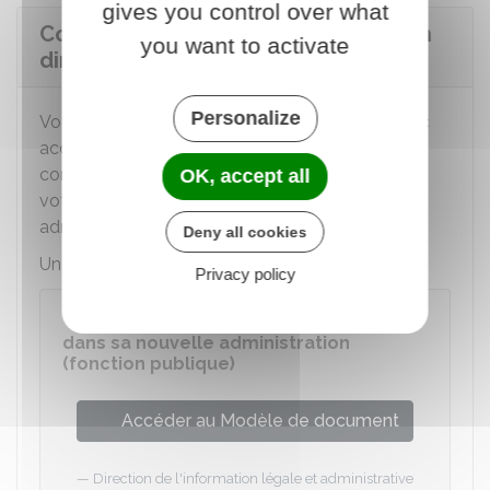
gives you control over what
Comment demander une intégration
you want to activate
directe ?
Personalize
Vous demandez par courrier (recommandé avec
accusé de réception ou remis en mains propres
contre récépissé) l'intégration directe auprès de
OK, accept all
votre administration d'accueil et de votre
administration d'origine.
Deny all cookies
Un modèle de courrier est disponible :
Privacy policy
Demander son intégration directe
dans sa nouvelle administration
(fonction publique)
Accéder au Modèle de document
Direction de l'information légale et administrative