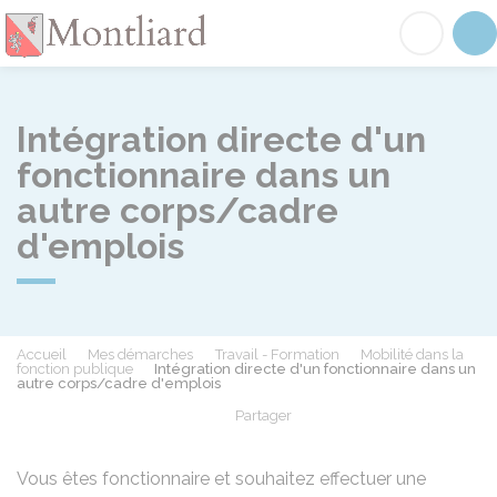
Montliard
Acc
Intégration directe d'un
fonctionnaire dans un
autre corps/cadre
d'emplois
Accueil
Mes démarches
Travail - Formation
Mobilité dans la
fonction publique
Intégration directe d'un fonctionnaire dans un
autre corps/cadre d'emplois
Partager
Partager sur Facebook
Partager sur X - Twit
Partager sur
Par
Vous êtes fonctionnaire et souhaitez effectuer une