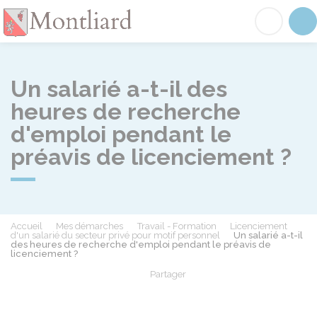
Montliard
Acc
Un salarié a-t-il des
heures de recherche
d'emploi pendant le
préavis de licenciement ?
Accueil
Mes démarches
Travail - Formation
Licenciement
d'un salarié du secteur privé pour motif personnel
Un salarié a-t-il
des heures de recherche d'emploi pendant le préavis de
licenciement ?
Partager
Partager sur Facebook
Partager sur X - Twit
Partager sur
Par