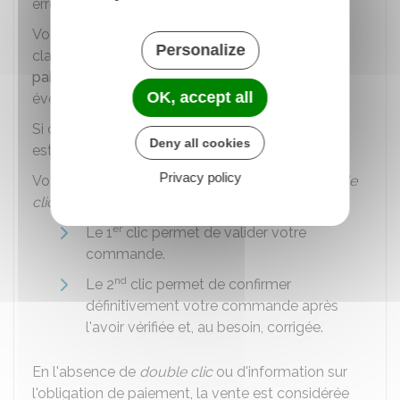
erreurs, avant de la confirmer.
Vous devez avoir également été informé
Personalize
clairement et lisiblement des
moyens de
paiement
acceptés par le vendeur et des
OK, accept all
éventuelles restrictions de livraison.
Si ces règles n'ont pas été respectées, le contrat
Deny all cookies
est considéré comme non valable.
Privacy policy
Votre consentement se matérialise par un
double
clic
(2 clics de souris) :
er
Le 1
clic permet de valider votre
commande.
nd
Le 2
clic permet de confirmer
définitivement votre commande après
l'avoir vérifiée et, au besoin, corrigée.
En l'absence de
double clic
ou d'information sur
l'obligation de paiement, la vente est considérée