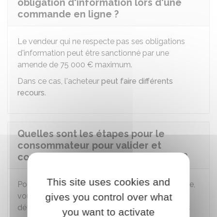
obligation d'information lors d'une
commande en ligne ?
Le vendeur qui ne respecte pas ses obligations
d'information peut être sanctionné par une
amende de
75 000 €
maximum.
Dans ce cas, l'acheteur
peut faire différents
recours
.
Quelles sont les étapes pour le
consommateur pour valider et
confirmer une commande en ligne ?
This site uses cookies and
Pour que la commande soit valablement conclue,
vous devez avoir eu la possibilité d'en vérifier le
gives you control over what
détail, le prix total et d'en corriger les éventuelles
you want to activate