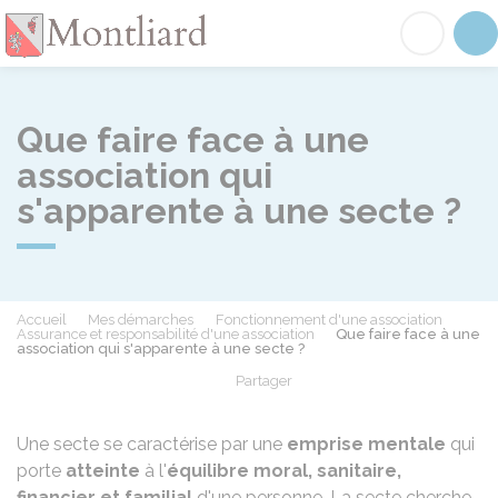
Montliard
Acc
Que faire face à une
association qui
s'apparente à une secte ?
Accueil
Mes démarches
Fonctionnement d'une association
Assurance et responsabilité d'une association
Que faire face à une
association qui s'apparente à une secte ?
Partager
Partager sur Facebook
Partager sur X - Twit
Partager sur
Par
Une secte se caractérise par une
emprise mentale
qui
porte
atteinte
à l'
équilibre moral, sanitaire,
financier et familial
d'une personne. La secte cherche